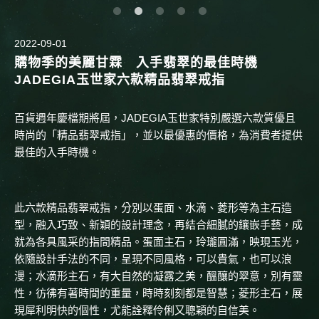
2022-09-01
購物季的美麗甘霖 入手翡翠的最佳時機
JADEGIA玉世家六款精品翡翠戒指
百貨週年慶檔期將屆，JADEGIA玉世家特別嚴選六款質優且
時尚的「精品翡翠戒指」，並以最優惠的價格，為消費者提供
最佳的入手時機。
此六款精品翡翠戒指，分別以蛋面、水滴、菱形等為主石造
型，融入巧致、新穎的設計理念，再結合細膩的鑲嵌手藝，成
就為各具風采的指間精品。蛋面主石，玲瓏圓滿，映現玉光，
依隨設計手法的不同，呈現不同風格，可以貴氣，也可以浪
漫；水滴形主石，有大自然的凝露之美，醞釀的翠意，別有靈
性，彷彿有著時間的重量，時時刻刻都是智慧；菱形主石，展
現犀利明快的個性，尤能詮釋伶俐又聰穎的自信美。