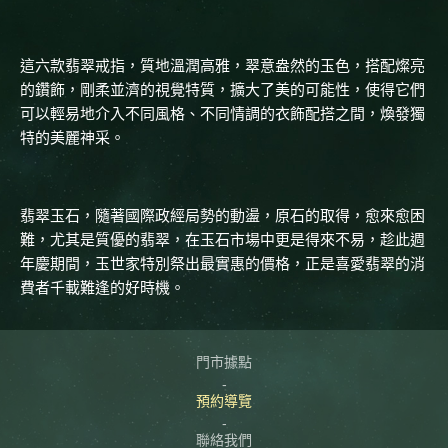
這六款翡翠戒指，質地溫潤高雅，翠意盎然的玉色，搭配燦亮
的鑽飾，剛柔並濟的視覺特質，擴大了美的可能性，使得它們
可以輕易地介入不同風格、不同情調的衣飾配搭之間，煥發獨
特的美麗神采。
翡翠玉石，隨著國際政經局勢的動盪，原石的取得，愈來愈困
難，尤其是質優的翡翠，在玉石市場中更是得來不易，趁此週
年慶期間，玉世家特別祭出最實惠的價格，正是喜愛翡翠的消
費者千載難逢的好時機。
門市據點
預約導覽
聯絡我們