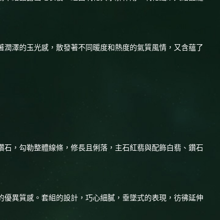
著潤澤的玉光感，散發著不同暖度和熱度的氣質風情，又含蘊了
鑽石，勾勒整體線條，修長且俐落，主石紅翡與配飾白翡、鑽石
的優異質感。套組的設計，巧心細膩，垂墜式的表現，彷彿延伸