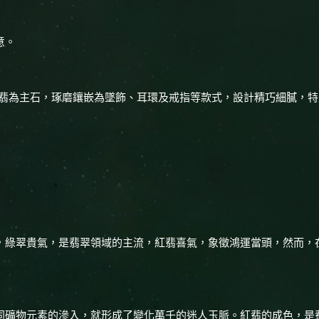
意。
潤紅翡為主石，琢磨鑲嵌為墜飾、耳環及戒指等款式，設計精巧細膩，
，綠翠貴氣，是翡翠領域的主流，紅翡喜氣，象徵鴻運當頭，然而，
同礦物元素的滲入，就形成了變化萬千的迷人玉脈。紅翡的成色，是