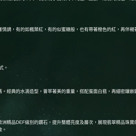
樣情調，有的如楓葉紅，有的似蜜糖般，也有帶著橙色的紅，再伴襯
式。
落。經典的水滴造型，薈萃著美的重量，搭配蛋面白翡，再細密鑲嵌
歐洲精品DEF級別的鑽石，提升整體亮度及層次，展現翡翠精品珠寶
致。