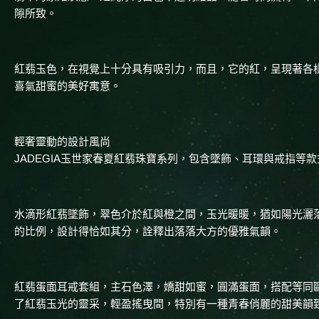
隙所致。
紅翡玉色，在視覺上十分具有吸引力，而且，它的紅，呈現著各
喜氣甜蜜的美好寓意。
輕奢靈動的設計風尚
JADEGIA玉世家春夏紅翡珠寶系列，包含墜飾、耳環與戒指等款
水滴形紅翡墜飾，翠色介於紅與橙之間，玉光暖暖，猶如陽光灑
的比例，設計得恰如其分，詮釋出落落大方的優雅氣韻。
紅翡蛋面耳戒套組，主石色澤，嬌甜如蜜，圓滿蛋面，搭配等同
了紅翡玉光的靈采，輕盈搖曳間，特別有一種青春俏麗的甜美韻