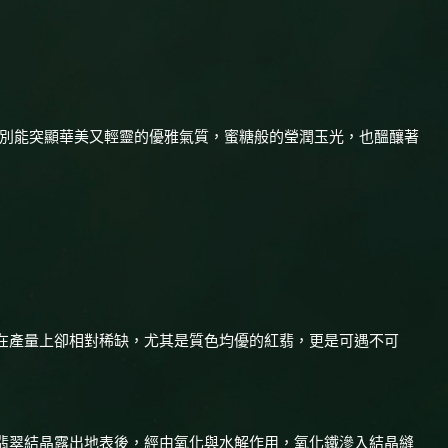
特別能突顯華美又輕靈的優雅氣質，蜜糖般的瑩潤玉光，也醞釀著
在產量上卻相對稀缺，尤其是質色均優的紅翡，更是可遇不可
翡翠結晶露出地表後，經由氧化與水解作用，氧化鐵滲入結晶縫