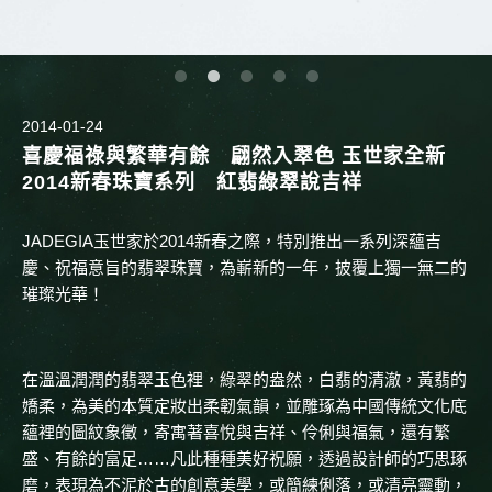
2014-01-24
喜慶福祿與繁華有餘 翩然入翠色 玉世家全新
2014新春珠寶系列 紅翡綠翠說吉祥
JADEGIA玉世家於2014新春之際，特別推出一系列深蘊吉
慶、祝福意旨的翡翠珠寶，為嶄新的一年，披覆上獨一無二的
璀璨光華！
在溫溫潤潤的翡翠玉色裡，綠翠的盎然，白翡的清澈，黃翡的
嬌柔，為美的本質定妝出柔韌氣韻，並雕琢為中國傳統文化底
蘊裡的圖紋象徵，寄寓著喜悅與吉祥、伶俐與福氣，還有繁
盛、有餘的富足……凡此種種美好祝願，透過設計師的巧思琢
磨，表現為不泥於古的創意美學，或簡練俐落，或清亮靈動，