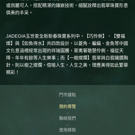
或俏麗可人，搭配精湛的鑲嵌技術，細膩詮釋出翡翠珠寶形意
俱美的丰采。
JADEGIA玉世家全新新春珠寶系列中，【巧伶俐】、【雙福
燦】與【如魚得水】共四款設計，以菱角、蝙蝠、金魚等中國
文化意涵裡經常出現的祥瑞圖騰，寄寓著聰慧伶俐、福從天
降、年年有餘等人生樂事；而【一樹燦爛】翡翠與白翡鑲鑽胸
針，則以樹之燦爛，借喻人生，人生之美，理應美得如此繁華
精彩！
門市據點
預約導覽
聯絡我們
使用條款