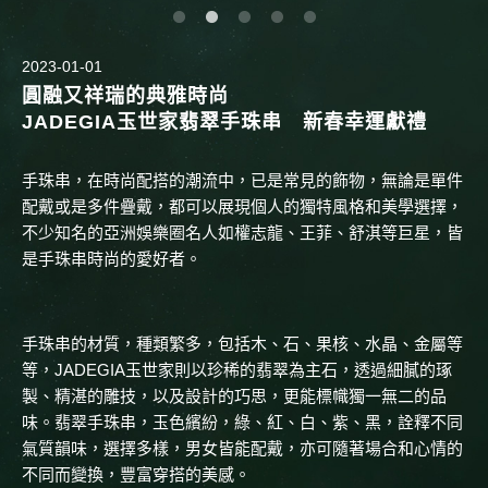
2023-01-01
圓融又祥瑞的典雅時尚
JADEGIA玉世家翡翠手珠串 新春幸運獻禮
手珠串，在時尚配搭的潮流中，已是常見的飾物，無論是單件
配戴或是多件疊戴，都可以展現個人的獨特風格和美學選擇，
不少知名的亞洲娛樂圈名人如權志龍、王菲、舒淇等巨星，皆
是手珠串時尚的愛好者。
手珠串的材質，種類繁多，包括木、石、果核、水晶、金屬等
等，JADEGIA玉世家則以珍稀的翡翠為主石，透過細膩的琢
製、精湛的雕技，以及設計的巧思，更能標幟獨一無二的品
味。翡翠手珠串，玉色繽紛，綠、紅、白、紫、黑，詮釋不同
氣質韻味，選擇多樣，男女皆能配戴，亦可隨著場合和心情的
不同而變換，豐富穿搭的美感。