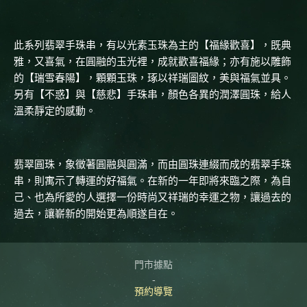
此系列翡翠手珠串，有以光素玉珠為主的【福緣歡喜】，既典
雅，又喜氣，在圓融的玉光裡，成就歡喜福緣；亦有施以雕飾
的【瑞雪春陽】，顆顆玉珠，琢以祥瑞圖紋，美與福氣並具。
另有【不惑】與【慈悲】手珠串，顏色各異的潤澤圓珠，給人
溫柔靜定的感動。
翡翠圓珠，象徵著圓融與圓滿，而由圓珠連綴而成的翡翠手珠
串，則寓示了轉運的好福氣。在新的一年即將來臨之際，為自
己、也為所愛的人選擇一份時尚又祥瑞的幸運之物，讓過去的
過去，讓嶄新的開始更為順遂自在。
門市據點
預約導覽