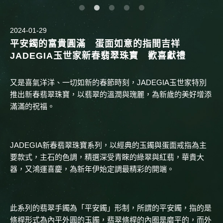
2024-01-29
平安鐲的富貴圓滿 蛋面如意的指間吉祥
JADEGIA玉世家新春翡翠珠寶 歡喜獻禮
又是喜氣洋洋、一切如新的春節時刻，JADEGIA玉世家特別
推出新春翡翠珠寶，以翡翠的溫潤與瑰麗，為新歲的美好增添
滿滿的祝福。
JADEGIA新春翡翠珠寶系列，以經典的玉鐲與蛋面戒指為主
要款式，主石的色調，精選深受青睞的綠翠與紅翡，華貴大
器，又鴻運喜慶，為新年伊始定調最精彩的開端。
此系列的翡翠手鐲為「平安鐲」形制，所謂的平安鐲，指的是
條桿形式為內平外圓的玉鐲，翡翠條桿的內圈是磨平的，而外