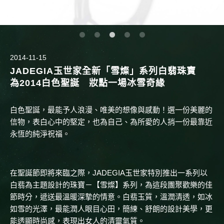
2014-11-15
JADEGIA玉世家全新「雪燦」系列白翡珠寶
為2014白色聖誕 妝點一場冰雪奇緣
白色聖誕，最能予人浪漫、唯美的想像與感動！選一份美麗的
信物，表白心中的堅定，也為自己、為所愛的人捎一份最靠近
永恆的純淨祝福。
在聖誕節即將來臨之際，JADEGIA玉世家特別推出一系列以
白翡為主題設計的珠寶－【雪燦】系列，為這段團聚歡樂的佳
節時分，遞送最溫暖深摯的情意。白翡玉質，溫潤清透，如冰
如雪的光澤，最能潤人眼目心田，簡練、舒朗的設計美學，更
能透顯時尚感，表現出女人的清靈氣質。