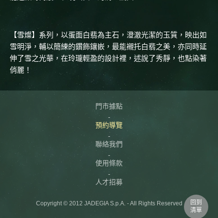
【雪燦】系列，以蛋面白翡為主石，澄澈光潔的玉質，映出如
雪明淨，輔以簡練的鑽飾鑲嵌，最能襯托白翡之美，亦同時延
伸了雪之光華，在玲瓏輕盈的設計裡，述說了秀靜，也點染著
俏麗！
門市據點
預約導覽
聯絡我們
使用條款
人才招募
回到
Copyright © 2012 JADEGIA S.p.A. - All Rights Reserved
清單