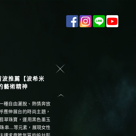
寶首波推薦【波希米
的藝術精神
著一種自由灑脫、熱情奔放
呼應伸展台的時尚主題，
的翡翠珠寶，運用黑色墨玉
、珠串…等元素，展現女性
往講求典雅氣質的設計形