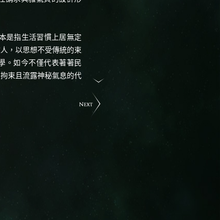
，原本是指生活習慣上居無定
文人，以思想不受傳統的束
學。如今不僅代表著著民
受拘束且流露神秘氣息的代
尚歷史上反覆出現，如今年
園派對，簡約與浮誇形成有趣
時裝上，以清新目光重新詮
希米亞風融合奢華工藝，以暖
奢華蛇皮為晚宴鞋款注入華
燒至2016年春夏，珠寶設
時尚巨浪的推波助瀾之下，
GIA玉世家跳脫翡翠內斂
線條輪廓、造型結構以及色