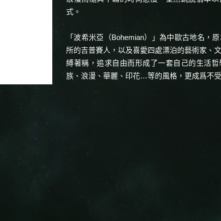
式。
「波希米亞（Bohemian）」為中歐古地名
所的吉普賽人，以及喜愛四處漂泊的藝術家、
縛著稱，追求自由而形成了一套自己的生活哲
族、浪漫、華麗、印花…等的風格，更成爲不
名詞。自70年代以來，「波希米亞」即在時
早春Valentino結合波希米亞的異國風情和花
的對比衝突感，運用大量的印花、幾何圖案於
釋浮艷華麗的品味；Jimmy Choo則是將波
色系營造摩登部落風尚，將絨毛球流蘇裝飾與
美的民族風格。
波希米亞風潮在伸展台上從2015年秋冬一路延
計中並不陌生的流蘇、珠串…等元素，在整體
又為高級珠寶增添摩登現代的流行風貌。JADE
含蓄的印象，將波希米亞風融入設計當中，在