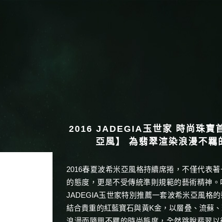
2016 JADEGIA玉世家 時尚珠
亞風】 為翡翠渲染浪漫不羈
2016春夏波希米亞風格持續席捲，不僅代表
的態度，更是不受傳統準則規範的藝術精神。
JADEGIA玉世家特別推薦一套波希米亞風格
結合貴重的紅藍寶石與黃K金，以層叠、流蘇
浪漫而隨興不羈的時尚態度，全然跳脫翡翠以