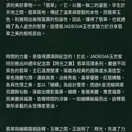
求的美好事物－－「翡翠」。它，以獨一無二的姿態，孕生於
天地之間，翡翠質地，傳述了溫柔與堅韌的本性，而翡翠玉
色，則展現出無限寬廣的包容性。因此，懂得了翡翠，也就通
曉了為人處世的智慧，這便是JADEGIA玉世家致力於分享翡
翠之美的根柢原由。
時間的力量，是值得讚頌與紀念的！於此，JADEGIA玉世家
特別推出85週年紀念款【時光之翼】翡翠耳環系列，嚴選不同
質色的翡翠，主石溫潤瑩澤，琢磨為經典的圓珠或水滴造型，
翠色瑰麗勻潤，濃綠高貴，淡綠秀氣，墨翠優雅，紅翡嬌豔，
各具性情之美，並以「蝴蝶」為設計靈思，透過K金流線與燦
亮鑽飾勾勒、琢磨出蝶影風華。蝴蝶，象徵美麗，寓意福壽，
而美麗與福壽，皆需時間的淬鍊，一如蝴蝶破繭而出，詮釋翡
翠所承載的永恆傳家意涵。
翡翠與蝴蝶兩相詮釋、互襯之間，正說明了：時光，充滿了力