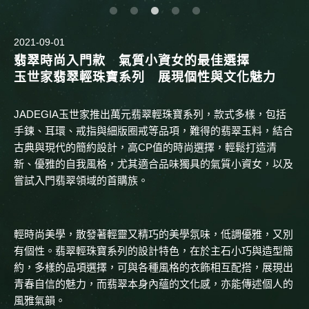
2021-09-01
翡翠時尚入門款 氣質小資女的最佳選擇
玉世家翡翠輕珠寶系列 展現個性與文化魅力
JADEGIA玉世家推出萬元翡翠輕珠寶系列，款式多樣，包括
手鍊、耳環、戒指與細版圈戒等品項，難得的翡翠玉料，結合
古典與現代的簡約設計，高CP值的時尚選擇，輕鬆打造清
新、優雅的自我風格，尤其適合品味獨具的氣質小資女，以及
嘗試入門翡翠領域的首購族。
輕時尚美學，散發著輕靈又精巧的美學氛味，低調優雅，又別
有個性。翡翠輕珠寶系列的設計特色，在於主石小巧與造型簡
約，多樣的品項選擇，可與各種風格的衣飾相互配搭，展現出
青春自信的魅力，而翡翠本身內蘊的文化感，亦能傳述個人的
風雅氣韻。