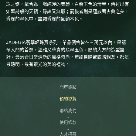
珠之姿，聚合為一場純淨的美麗，白翡玉色的清瑩，傳述出有
如聖詩般的天籟，靜謐又無瑕；而後者則是蘊散著古典之美，
秀麗的翠色中，盡顯秀麗的氣韻本色。
JADEGIA翡翠輕珠寶系列，單品價格皆在三萬元以內，是翡
翠入門的首選，溫雅又華貴的翡翠玉色，簡約大方的造型設
計，最適合日常清新的風格時尚，無論自購或餽贈親友，都是
最聰明、最有眼光的美的禮物。
門市據點
預約導覽
聯絡我們
使用條款
人才招募