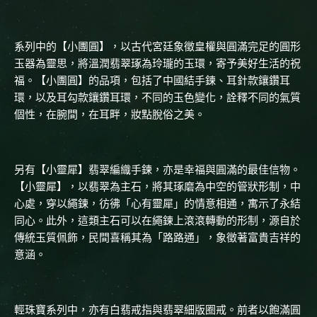
系列中的【小團圓】，以古代宮廷象徵皇權與圓滿完足的圓形
玉器為靈思，將溫潤翡翠琢為玲瓏的玉環，寄予美好生活的祝
福。【小團圓】的品項，包括了中國結手鍊、耳針款鑲鑽耳
環，以及耳勾款鑲鑽耳環，不同的玉色變化，詮釋不同的氣質
個性，在腕間，在耳畔，妝點脫俗之美。
另有【小靈犀】翡翠編織手鍊，亦是幸福與圓滿的最佳信物。
【小靈犀】，以翡翠為主石，將其琢磨為中空的管狀形制，中
心處，穿以繩鍊，彷彿「心有靈犀」的情意相通，寓示了永結
同心。此外，這類主石可以在繩鍊上滾滾轉動的形制，源自於
傳統玉質佩飾，民間喜稱其為「路路通」，象徵著富貴吉祥的
意涵。
輕珠寶系列中，亦有白翡戒指與翡翠細版圈戒。前者以飽滿圓