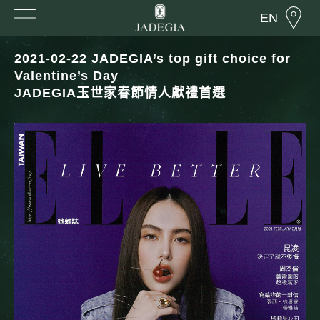
EN
2021-02-22 JADEGIA’s top gift choice for
Valentine’s Day
JADEGIA玉世家春節情人獻禮首選