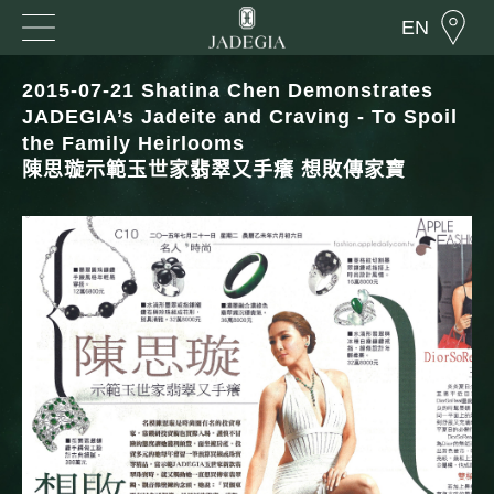
EN
2015-07-21 Shatina Chen Demonstrates
JADEGIA’s Jadeite and Craving - To Spoil
the Family Heirlooms
陳思璇示範玉世家翡翠又手癢 想敗傳家寶